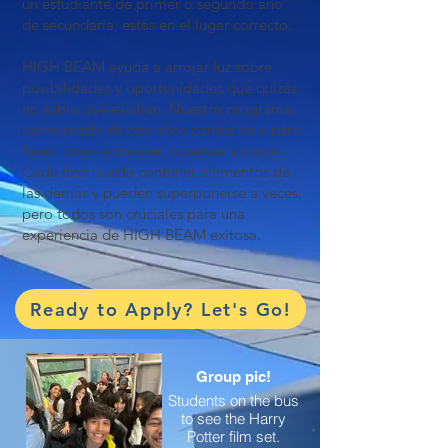
un estudiante de primer o segundo año
de secundaria, estás en el lugar correcto.
HIGH BEAM ayuda a arrojar luz sobre
posibilidades y oportunidades que quizás
no sabía que existían. Nuestro programa
patrocinado de dos años consta de cuatro
fases: crear, aprender, observar y crecer.
Cada fase puede contener elementos de
las demás y pueden superponerse a veces,
pero todos son cruciales para una
experiencia de HIGH BEAM exitosa.
Ready to Apply? Let's Go!
Group pic!
Students on the bus
to see the Harry
Potter film set.