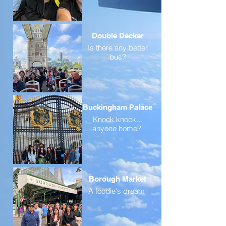
Double Decker
Is there any better
bus?
Buckingham Palace
Knock knock...
anyone home?
Borough Market
A foodie's dream!