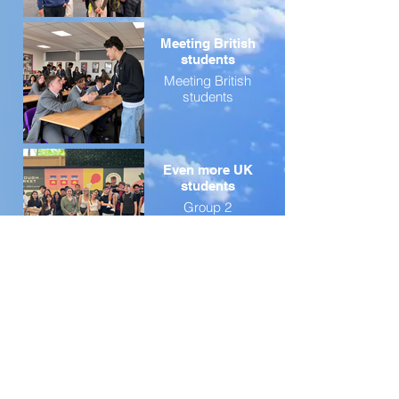
Meeting British
students
Meeting British
students
Even more UK
students
Group 2
Application Components
Esta es la parte de viaje del programa.
Creemos en el poder transformador de
los viajes para ayudar a crear no solo